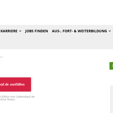
KARRIERE
JOBS FINDEN
AUS-, FORT- & WEITERBILDUNG
er
auf.de
ausfüllen
e-Editor von Lebenslauf.de
hne Stress.