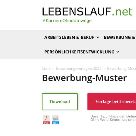
ARBEITSLEBEN & BERUF
BEWERBUNG & 
PERSÖNLICHKEITSENTWICKLUNG
Start
Bewerbungsvorlagen 2025
Bewerbung-Must
Bewerbung-Muster
Vorlage bei
Lebensl
Download
Unser Tipp: Nutze den Onlin
Ohne Word-Kenntnisse und o