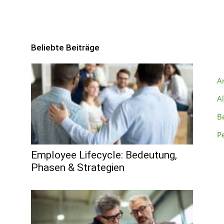
Beliebte Beiträge
B
A
A
B
P
Employee Lifecycle: Bedeutung,
Phasen & Strategien