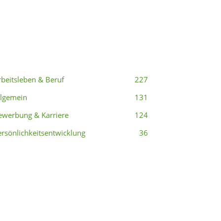
eliebte Kategorien
rbeitsleben & Beruf
227
llgemein
131
ewerbung & Karriere
124
ersönlichkeitsentwicklung
36