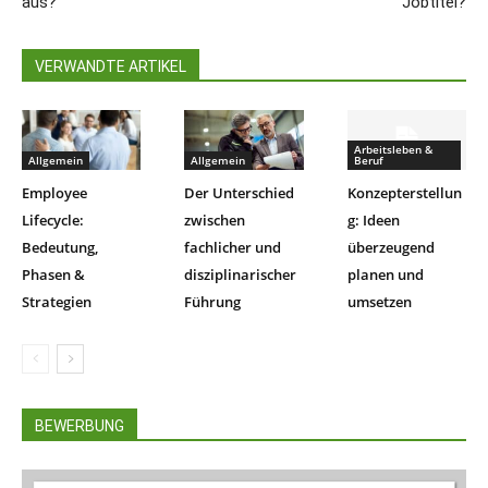
aus?
Jobtitel?
VERWANDTE ARTIKEL
Arbeitsleben &
Allgemein
Allgemein
Beruf
Employee
Der Unterschied
Konzepterstellun
Lifecycle:
zwischen
g: Ideen
Bedeutung,
fachlicher und
überzeugend
Phasen &
disziplinarischer
planen und
Strategien
Führung
umsetzen
BEWERBUNG