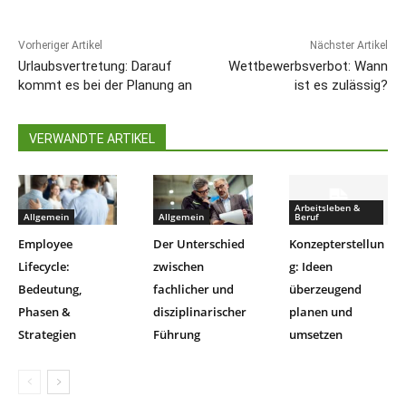
Vorheriger Artikel
Nächster Artikel
Urlaubsvertretung: Darauf
Wettbewerbsverbot: Wann
kommt es bei der Planung an
ist es zulässig?
VERWANDTE ARTIKEL
Arbeitsleben &
Allgemein
Allgemein
Beruf
Employee
Der Unterschied
Konzepterstellun
Lifecycle:
zwischen
g: Ideen
Bedeutung,
fachlicher und
überzeugend
Phasen &
disziplinarischer
planen und
Strategien
Führung
umsetzen