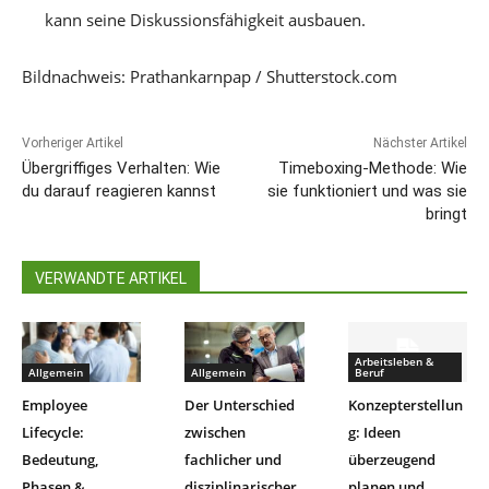
kann seine Diskussionsfähigkeit ausbauen.
Bildnachweis: Prathankarnpap / Shutterstock.com
Vorheriger Artikel
Nächster Artikel
Übergriffiges Verhalten: Wie
Timeboxing-Methode: Wie
du darauf reagieren kannst
sie funktioniert und was sie
bringt
VERWANDTE ARTIKEL
Arbeitsleben &
Allgemein
Allgemein
Beruf
Employee
Der Unterschied
Konzepterstellun
Lifecycle:
zwischen
g: Ideen
Bedeutung,
fachlicher und
überzeugend
Phasen &
disziplinarischer
planen und