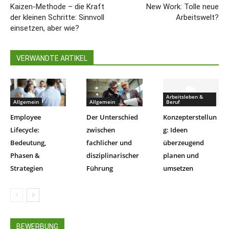
Kaizen-Methode – die Kraft
New Work: Tolle neue
der kleinen Schritte: Sinnvoll
Arbeitswelt?
einsetzen, aber wie?
VERWANDTE ARTIKEL
Arbeitsleben &
Allgemein
Allgemein
Beruf
Employee
Der Unterschied
Konzepterstellun
Lifecycle:
zwischen
g: Ideen
Bedeutung,
fachlicher und
überzeugend
Phasen &
disziplinarischer
planen und
Strategien
Führung
umsetzen
BEWERBUNG