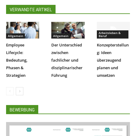
VERWANDTE ARTIKEL
Arbeitsleben &
Allgemein
Allgemein
Beruf
Employee
Der Unterschied
Konzepterstellun
Lifecycle:
zwischen
g: Ideen
Bedeutung,
fachlicher und
überzeugend
Phasen &
disziplinarischer
planen und
Strategien
Führung
umsetzen
BEWERBUNG