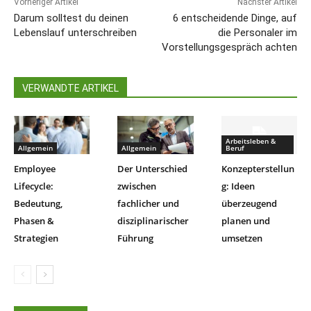
Vorheriger Artikel
Nächster Artikel
Darum solltest du deinen
6 entscheidende Dinge, auf
Lebenslauf unterschreiben
die Personaler im
Vorstellungsgespräch achten
VERWANDTE ARTIKEL
Arbeitsleben &
Allgemein
Allgemein
Beruf
Employee
Der Unterschied
Konzepterstellun
Lifecycle:
zwischen
g: Ideen
Bedeutung,
fachlicher und
überzeugend
Phasen &
disziplinarischer
planen und
Strategien
Führung
umsetzen