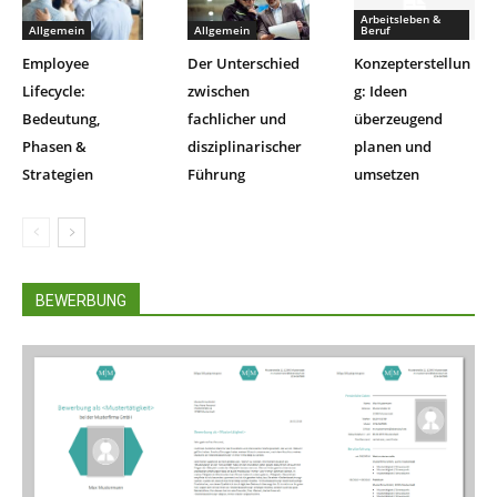
Arbeitsleben &
Allgemein
Allgemein
Beruf
Employee
Der Unterschied
Konzepterstellun
Lifecycle:
zwischen
g: Ideen
Bedeutung,
fachlicher und
überzeugend
Phasen &
disziplinarischer
planen und
Strategien
Führung
umsetzen
BEWERBUNG