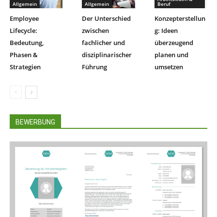
Allgemein
Allgemein
Beruf
Employee
Der Unterschied
Konzepterstellun
Lifecycle:
zwischen
g: Ideen
Bedeutung,
fachlicher und
überzeugend
Phasen &
disziplinarischer
planen und
Strategien
Führung
umsetzen
BEWERBUNG