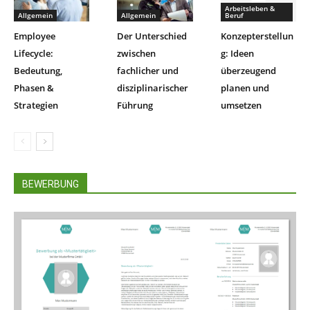
Arbeitsleben &
Allgemein
Allgemein
Beruf
Employee
Der Unterschied
Konzepterstellun
Lifecycle:
zwischen
g: Ideen
Bedeutung,
fachlicher und
überzeugend
Phasen &
disziplinarischer
planen und
Strategien
Führung
umsetzen
BEWERBUNG