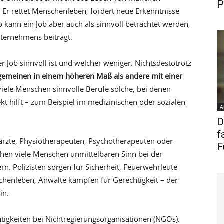
P
Er rettet Menschenleben, fördert neue Erkenntnisse
o kann ein Job aber auch als sinnvoll betrachtet werden,
ternehmens beiträgt.
r Job sinnvoll ist und welcher weniger. Nichtsdestotrotz
llgemeinen in einem höheren Maß als andere mit einer
 viele Menschen sinnvolle Berufe solche, bei denen
t hilft – zum Beispiel im medizinischen oder sozialen
A
D
f
rärzte, Physiotherapeuten, Psychotherapeuten oder
F
sehen viele Menschen unmittelbaren Sinn bei der
rn. Polizisten sorgen für Sicherheit, Feuerwehrleute
schenleben, Anwälte kämpfen für Gerechtigkeit – der
in.
ätigkeiten bei Nichtregierungsorganisationen (NGOs).