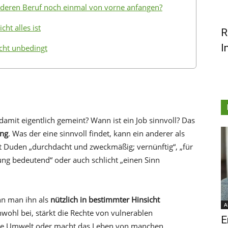
nderen Beruf noch einmal von vorne anfangen?
cht alles ist
R
I
icht unbedingt
damit eigentlich gemeint? Wann ist ein Job sinnvoll? Das
ung
. Was der eine sinnvoll findet, kann ein anderer als
ut Duden „durchdacht und zweckmäßig; vernünftig“, „für
ng bedeutend“ oder auch schlicht „einen Sinn
enn man ihn als
nützlich in bestimmter Hinsicht
A
wohl bei, stärkt die Rechte von vulnerablen
E
die Umwelt oder macht das Leben von manchen