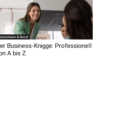
rbeitsleben & Beruf
er Business-Knigge: Professionell
on A bis Z