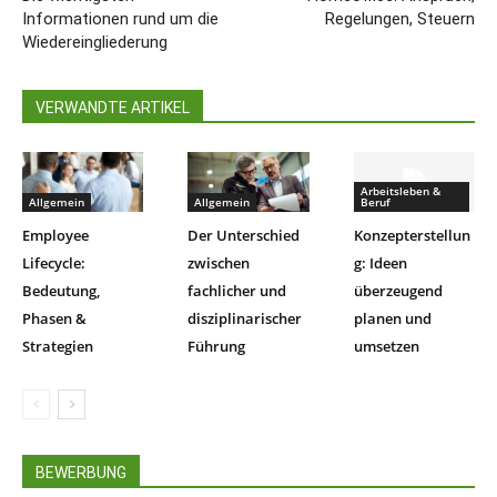
Informationen rund um die
Regelungen, Steuern
Wiedereingliederung
VERWANDTE ARTIKEL
Arbeitsleben &
Allgemein
Allgemein
Beruf
Employee
Der Unterschied
Konzepterstellun
Lifecycle:
zwischen
g: Ideen
Bedeutung,
fachlicher und
überzeugend
Phasen &
disziplinarischer
planen und
Strategien
Führung
umsetzen
BEWERBUNG