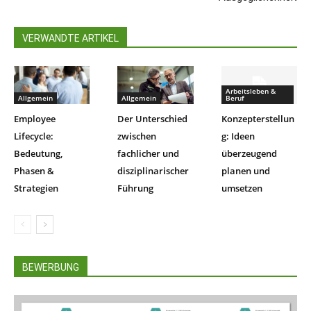
VERWANDTE ARTIKEL
Arbeitsleben &
Allgemein
Allgemein
Beruf
Employee
Der Unterschied
Konzepterstellun
Lifecycle:
zwischen
g: Ideen
Bedeutung,
fachlicher und
überzeugend
Phasen &
disziplinarischer
planen und
Strategien
Führung
umsetzen
BEWERBUNG