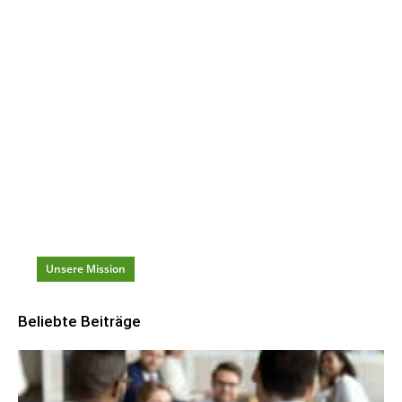
Dein täglicher Karriere-Begleiter
Redaktionelle
Artikel
mit
Ideen, Tools & Hacks
für
Karriere
und
Beruf
damit du beständig
weiterkommst
!
Unsere Mission
Beliebte Beiträge