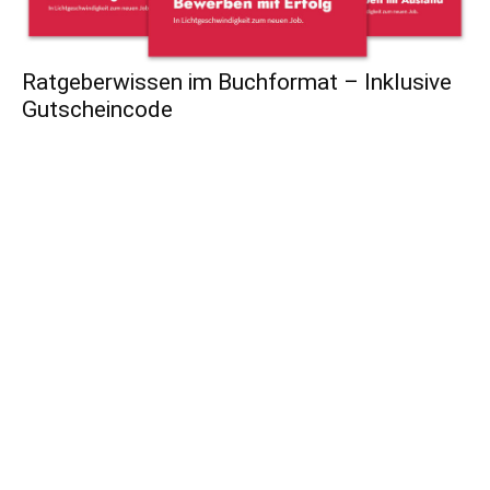
Ratgeberwissen im Buchformat – Inklusive
Gutscheincode
Dein täglicher Karriere-Begleiter
Redaktionelle
Artikel
mit
Ideen, Tools & Hacks
für
Karriere
und
Beruf
damit du beständig
weiterkommst
!