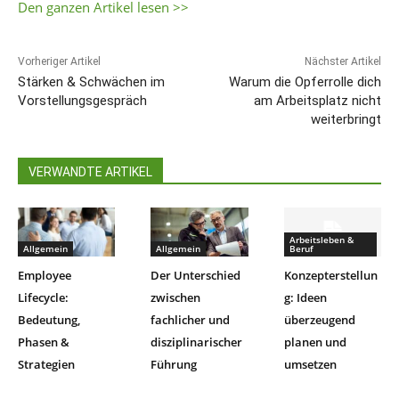
Den ganzen Artikel lesen >>
Vorheriger Artikel
Nächster Artikel
Stärken & Schwächen im
Warum die Opferrolle dich
Vorstellungsgespräch
am Arbeitsplatz nicht
weiterbringt
VERWANDTE ARTIKEL
Arbeitsleben &
Allgemein
Allgemein
Beruf
Employee
Der Unterschied
Konzepterstellun
Lifecycle:
zwischen
g: Ideen
Bedeutung,
fachlicher und
überzeugend
Phasen &
disziplinarischer
planen und
Strategien
Führung
umsetzen