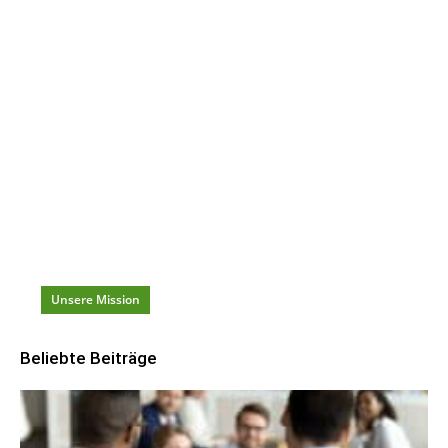
Dein täglicher Karriere-Begleiter
Redaktionelle
Artikel
mit
Ideen, Tools & Hacks
für
Karriere
und
Beruf
damit du beständig
weiterkommst
!
Unsere Mission
Beliebte Beiträge