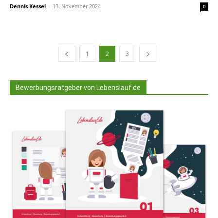
Dennis Kessel
-
13. November 2024
0
1
2
3
Bewerbungsratgeber von Lebenslauf.de