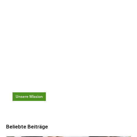
Dein täglicher Karriere-Begleiter
Redaktionelle
Artikel
mit
Ideen, Tools & Hacks
für
Karriere
und
Beruf
damit du beständig
weiterkommst
!
Unsere Mission
Beliebte Beiträge