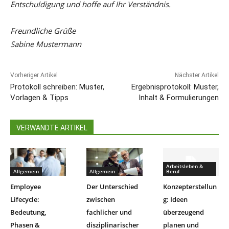
Entschuldigung und hoffe auf Ihr Verständnis.
Freundliche Grüße
Sabine Mustermann
Vorheriger Artikel
Nächster Artikel
Protokoll schreiben: Muster,
Ergebnisprotokoll: Muster,
Vorlagen & Tipps
Inhalt & Formulierungen
VERWANDTE ARTIKEL
Arbeitsleben &
Allgemein
Allgemein
Beruf
Employee
Der Unterschied
Konzepterstellun
Lifecycle:
zwischen
g: Ideen
Bedeutung,
fachlicher und
überzeugend
Phasen &
disziplinarischer
planen und