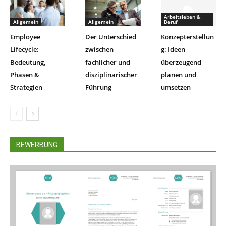
Arbeitsleben &
Allgemein
Allgemein
Beruf
Employee
Der Unterschied
Konzepterstellun
Lifecycle:
zwischen
g: Ideen
Bedeutung,
fachlicher und
überzeugend
Phasen &
disziplinarischer
planen und
Strategien
Führung
umsetzen
BEWERBUNG