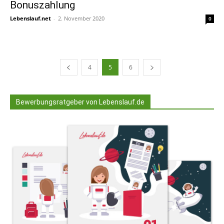
Bonuszahlung
Lebenslauf.net
-
2. November 2020
0
4
5
6
Bewerbungsratgeber von Lebenslauf.de