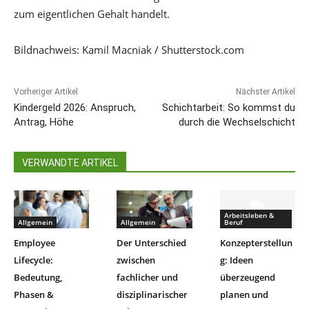
zum eigentlichen Gehalt handelt.
Bildnachweis: Kamil Macniak / Shutterstock.com
Vorheriger Artikel
Nächster Artikel
Kindergeld 2026: Anspruch,
Schichtarbeit: So kommst du
Antrag, Höhe
durch die Wechselschicht
VERWANDTE ARTIKEL
Arbeitsleben &
Allgemein
Allgemein
Beruf
Employee
Der Unterschied
Konzepterstellun
Lifecycle:
zwischen
g: Ideen
Bedeutung,
fachlicher und
überzeugend
Phasen &
disziplinarischer
planen und