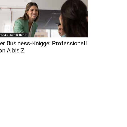
rbeitsleben & Beruf
er Business-Knigge: Professionell
on A bis Z