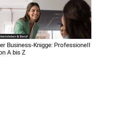
rbeitsleben & Beruf
er Business-Knigge: Professionell
on A bis Z