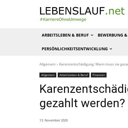
ARBEITSLEBEN & BERUF
BEWERBUNG & 
PERSÖNLICHKEITSENTWICKLUNG
Allgemein
Karenzentschädigung: Wann muss sie geza
Allgemein
Arbeitsleben & Beruf
Finanzen
Karenzentschädi
gezahlt werden?
13. November 2020