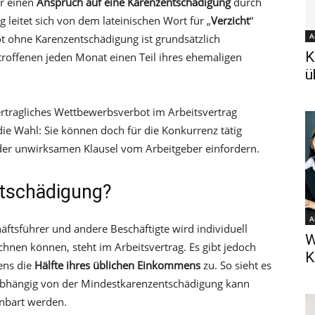
er einen
Anspruch auf eine Karenzentschädigung
durch
leitet sich von dem lateinischen Wort für „
Verzicht
“
A
t ohne Karenzentschädigung ist grundsätzlich
K
troffenen jeden Monat einen Teil ihres ehemaligen
ü
tragliches Wettbewerbsverbot im Arbeitsvertrag
e Wahl: Sie können doch für die Konkurrenz tätig
der unwirksamen Klausel vom Arbeitgeber einfordern.
ntschädigung?
A
ftsführer und andere Beschäftigte wird individuell
W
hnen können, steht im Arbeitsvertrag. Es gibt jedoch
K
ens die
Hälfte ihres üblichen Einkommens
zu. So sieht es
abhängig von der Mindestkarenzentschädigung kann
nbart werden.