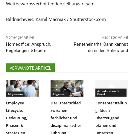
Wettbewerbsverbot tendenziell unwirksam.
Bildnachweis: Kamil Macniak / Shutterstock.com
Vorheriger Artikel
Nächster Artikel
Homeoffice: Anspruch,
Renteneintritt: Dann kannst
Regelungen, Steuern
du in den Ruhestand
VERWANDTE ARTIKEL
Arbeitsleben &
Allgemein
Allgemein
Beruf
Employee
Der Unterschied
Konzepterstellun
Lifecycle:
zwischen
g: Ideen
Bedeutung,
fachlicher und
überzeugend
Phasen &
disziplinarischer
planen und
Strategien
Führung
umsetzen