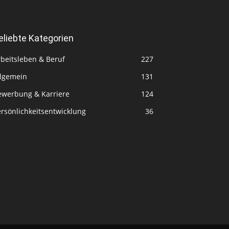
eliebte Kategorien
rbeitsleben & Beruf
227
llgemein
131
ewerbung & Karriere
124
rsönlichkeitsentwicklung
36