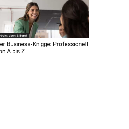
rbeitsleben & Beruf
er Business-Knigge: Professionell
on A bis Z