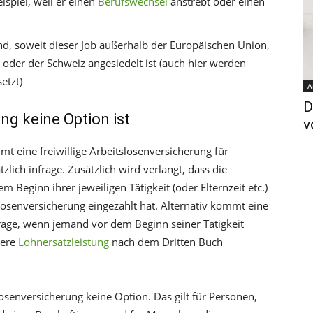
spiel, weil er einen
Berufswechsel
anstrebt oder einen
nd, soweit dieser Job außerhalb der Europäischen Union,
oder der Schweiz angesiedelt ist (auch hier werden
etzt)
A
D
ng keine Option ist
v
mt eine freiwillige Arbeitslosenversicherung für
lich infrage. Zusätzlich wird verlangt, dass die
Beginn ihrer jeweiligen Tätigkeit (oder Elternzeit etc.)
losenversicherung eingezahlt hat. Alternativ kommt eine
frage, wenn jemand vor dem Beginn seiner Tätigkeit
dere
Lohnersatzleistung
nach dem Dritten Buch
slosenversicherung keine Option. Das gilt für Personen,