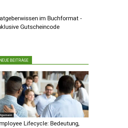
atgeberwissen im Buchformat -
nklusive Gutscheincode
NEUE BEITRÄGE
llgemein
mployee Lifecycle: Bedeutung,