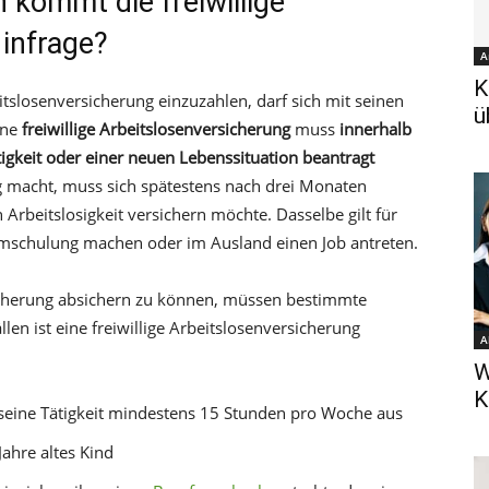
 kommt die freiwillige
infrage?
A
K
itslosenversicherung einzuzahlen, darf sich mit seinen
ü
ine
freiwillige Arbeitslosenversicherung
muss
innerhalb
gkeit oder einer neuen Lebenssituation beantragt
ig macht, muss sich spätestens nach drei Monaten
n Arbeitslosigkeit versichern möchte. Dasselbe gilt für
 Umschulung machen oder im Ausland einen Job antreten.
sicherung absichern zu können, müssen bestimmte
len ist eine freiwillige Arbeitslosenversicherung
A
W
K
 seine Tätigkeit mindestens 15 Stunden pro Woche aus
Jahre altes Kind