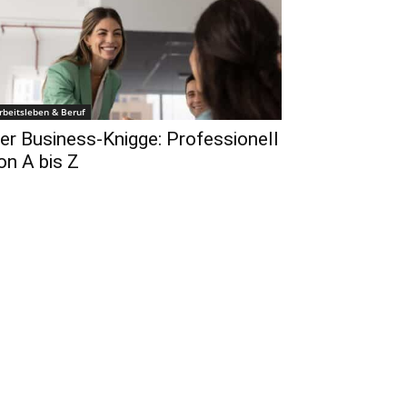
rbeitsleben & Beruf
er Business-Knigge: Professionell
on A bis Z