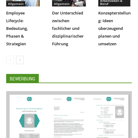
Arbeitsleben &
Allgemein
Allgemein
Beruf
Employee
Der Unterschied
Konzepterstellun
Lifecycle:
zwischen
g: Ideen
Bedeutung,
fachlicher und
überzeugend
Phasen &
disziplinarischer
planen und
Strategien
Führung
umsetzen
BEWERBUNG