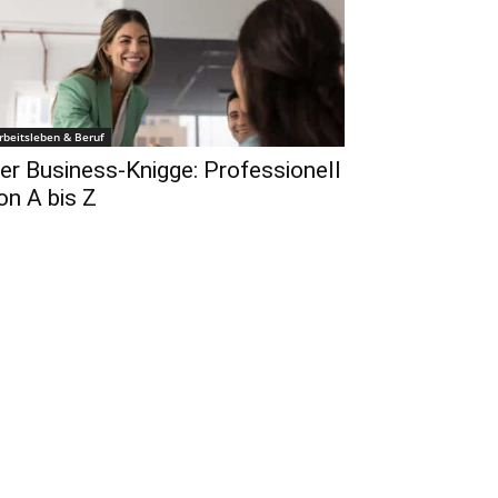
rbeitsleben & Beruf
er Business-Knigge: Professionell
on A bis Z