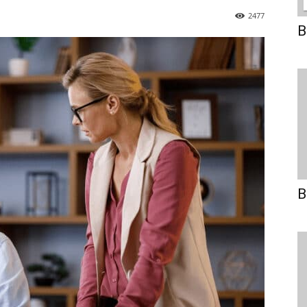
2477
B
B