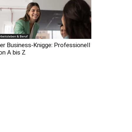
rbeitsleben & Beruf
er Business-Knigge: Professionell
on A bis Z