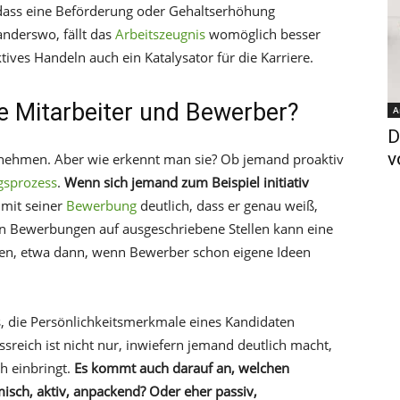
, dass eine Beförderung oder Gehaltserhöhung
anderswo, fällt das
Arbeitszeugnis
womöglich besser
ives Handeln auch ein Katalysator für die Karriere.
e Mitarbeiter und Bewerber?
A
D
v
ernehmen. Aber wie erkennt man sie? Ob jemand proaktiv
sprozess
.
Wenn sich jemand zum Beispiel initiativ
 mit seiner
Bewerbung
deutlich, dass er genau weiß,
 In Bewerbungen auf ausgeschriebene Stellen kann eine
den, etwa dann, wenn Bewerber schon eigene Ideen
ss, die Persönlichkeitsmerkmale eines Kandidaten
reich ist nicht nur, inwiefern jemand deutlich macht,
ch einbringt.
Es kommt auch darauf an, welchen
isch, aktiv, anpackend? Oder eher passiv,