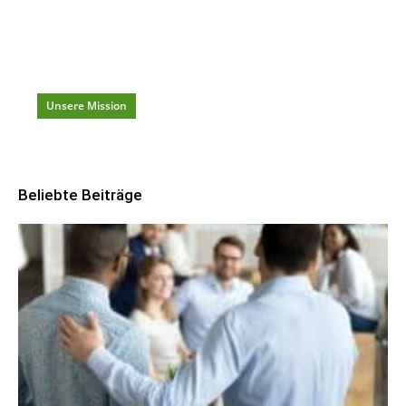
für
Karriere
und
Beruf
damit du beständig
weiterkommst
!
Unsere Mission
Beliebte Beiträge