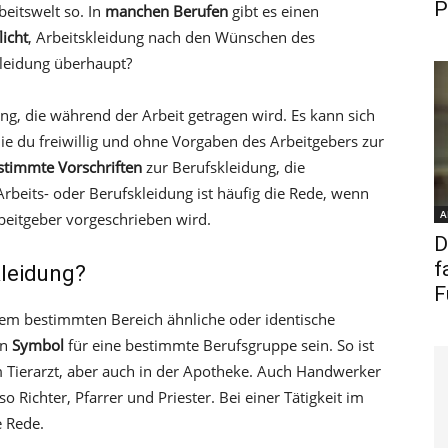
P
beitswelt so. In
manchen Berufen
gibt es einen
licht
, Arbeitskleidung nach den Wünschen des
kleidung überhaupt?
ung, die während der Arbeit getragen wird. Es kann sich
ie du freiwillig und ohne Vorgaben des Arbeitgebers zur
stimmte Vorschriften
zur Berufskleidung, die
beits- oder Berufskleidung ist häufig die Rede, wenn
A
beitgeber vorgeschrieben wird.
D
f
kleidung?
F
inem bestimmten Bereich ähnliche oder identische
in
Symbol
für eine bestimmte Berufsgruppe sein. So ist
 Tierarzt, aber auch in der Apotheke. Auch Handwerker
 Richter, Pfarrer und Priester. Bei einer Tätigkeit im
e Rede.