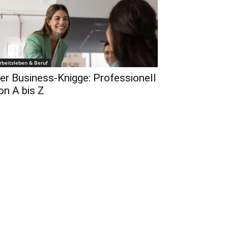
rbeitsleben & Beruf
er Business-Knigge: Professionell
on A bis Z