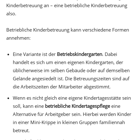
Kinderbetreuung an – eine betriebliche Kinderbetreuung
also.
Betriebliche Kinderbetreuung kann verschiedene Formen
annehmen:
Eine Variante ist der
Betriebskindergarten
. Dabei
handelt es sich um einen eigenen Kindergarten, der
üblicherweise im selben Gebäude oder auf demselben
Gelände angesiedelt ist. Die Betreuungszeiten sind auf
die Arbeitszeiten der Mitarbeiter abgestimmt.
Wenn es nicht gleich eine eigene Kindertagesstätte sein
soll, kann eine
betriebliche Kindertagespflege
eine
Alternative für Arbeitgeber sein. Hierbei werden Kinder
in einer Mini-Krippe in kleinen Gruppen familiennah
betreut.