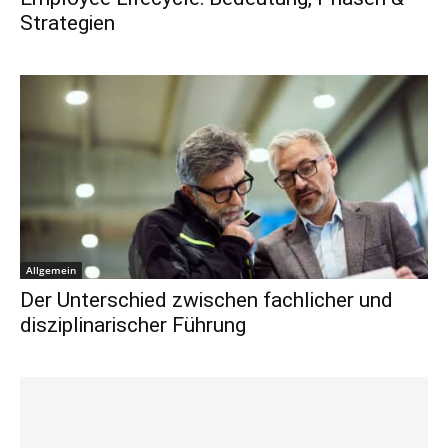
Strategien
Allgemein
Der Unterschied zwischen fachlicher und
disziplinarischer Führung