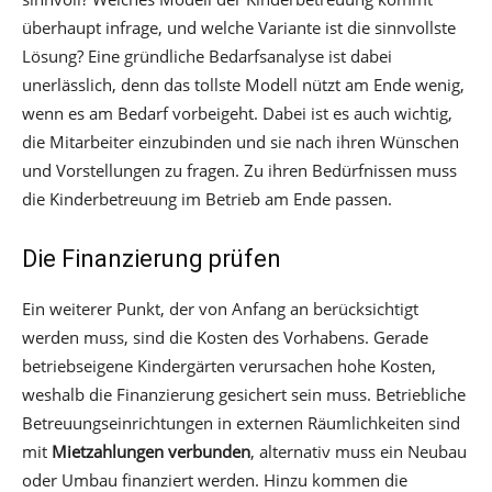
überhaupt infrage, und welche Variante ist die sinnvollste
Lösung? Eine gründliche Bedarfsanalyse ist dabei
unerlässlich, denn das tollste Modell nützt am Ende wenig,
wenn es am Bedarf vorbeigeht. Dabei ist es auch wichtig,
die Mitarbeiter einzubinden und sie nach ihren Wünschen
und Vorstellungen zu fragen. Zu ihren Bedürfnissen muss
die Kinderbetreuung im Betrieb am Ende passen.
Die Finanzierung prüfen
Ein weiterer Punkt, der von Anfang an berücksichtigt
werden muss, sind die Kosten des Vorhabens. Gerade
betriebseigene Kindergärten verursachen hohe Kosten,
weshalb die Finanzierung gesichert sein muss. Betriebliche
Betreuungseinrichtungen in externen Räumlichkeiten sind
mit
Mietzahlungen verbunden
, alternativ muss ein Neubau
oder Umbau finanziert werden. Hinzu kommen die