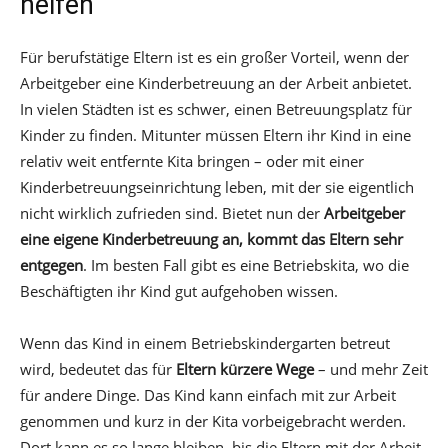
helfen
Für berufstätige Eltern ist es ein großer Vorteil, wenn der
Arbeitgeber eine Kinderbetreuung an der Arbeit anbietet.
In vielen Städten ist es schwer, einen Betreuungsplatz für
Kinder zu finden. Mitunter müssen Eltern ihr Kind in eine
relativ weit entfernte Kita bringen – oder mit einer
Kinderbetreuungseinrichtung leben, mit der sie eigentlich
nicht wirklich zufrieden sind. Bietet nun der
Arbeitgeber
eine eigene Kinderbetreuung an, kommt das Eltern sehr
entgegen
. Im besten Fall gibt es eine Betriebskita, wo die
Beschäftigten ihr Kind gut aufgehoben wissen.
Wenn das Kind in einem Betriebskindergarten betreut
wird, bedeutet das für
Eltern kürzere Wege
– und mehr Zeit
für andere Dinge. Das Kind kann einfach mit zur Arbeit
genommen und kurz in der Kita vorbeigebracht werden.
Dort kann es so lange bleiben, bis die Eltern mit der Arbeit