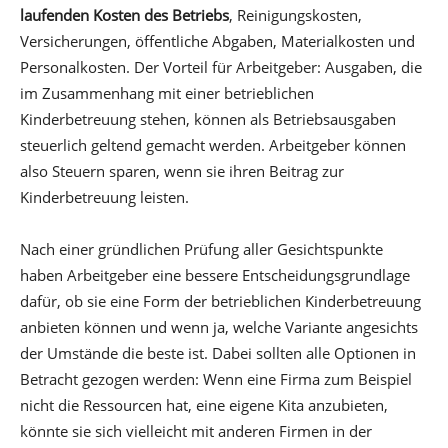
laufenden Kosten des Betriebs
, Reinigungskosten,
Versicherungen, öffentliche Abgaben, Materialkosten und
Personalkosten. Der Vorteil für Arbeitgeber: Ausgaben, die
im Zusammenhang mit einer betrieblichen
Kinderbetreuung stehen, können als Betriebsausgaben
steuerlich geltend gemacht werden. Arbeitgeber können
also Steuern sparen, wenn sie ihren Beitrag zur
Kinderbetreuung leisten.
Nach einer gründlichen Prüfung aller Gesichtspunkte
haben Arbeitgeber eine bessere Entscheidungsgrundlage
dafür, ob sie eine Form der betrieblichen Kinderbetreuung
anbieten können und wenn ja, welche Variante angesichts
der Umstände die beste ist. Dabei sollten alle Optionen in
Betracht gezogen werden: Wenn eine Firma zum Beispiel
nicht die Ressourcen hat, eine eigene Kita anzubieten,
könnte sie sich vielleicht mit anderen Firmen in der