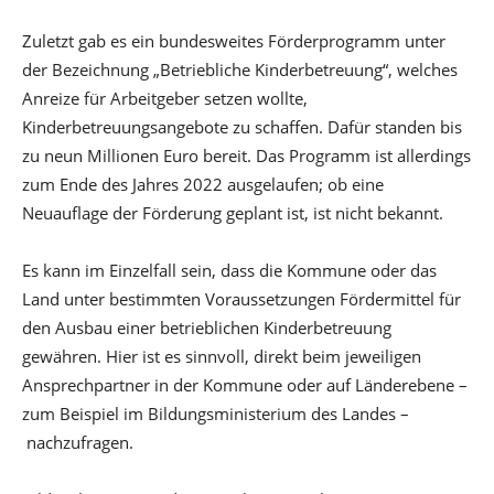
Zuletzt gab es ein bundesweites Förderprogramm unter
der Bezeichnung „Betriebliche Kinderbetreuung“, welches
Anreize für Arbeitgeber setzen wollte,
Kinderbetreuungsangebote zu schaffen. Dafür standen bis
zu neun Millionen Euro bereit. Das Programm ist allerdings
zum Ende des Jahres 2022 ausgelaufen; ob eine
Neuauflage der Förderung geplant ist, ist nicht bekannt.
Es kann im Einzelfall sein, dass die Kommune oder das
Land unter bestimmten Voraussetzungen Fördermittel für
den Ausbau einer betrieblichen Kinderbetreuung
gewähren. Hier ist es sinnvoll, direkt beim jeweiligen
Ansprechpartner in der Kommune oder auf Länderebene –
zum Beispiel im Bildungsministerium des Landes –
nachzufragen.