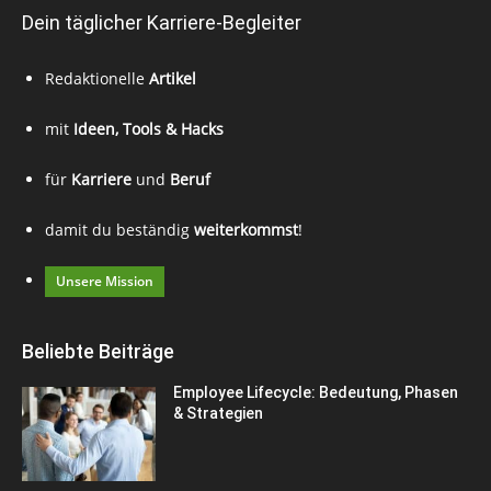
Dein täglicher Karriere-Begleiter
Redaktionelle
Artikel
mit
Ideen, Tools & Hacks
für
Karriere
und
Beruf
damit du beständig
weiterkommst
!
Unsere Mission
Beliebte Beiträge
Employee Lifecycle: Bedeutung, Phasen
& Strategien