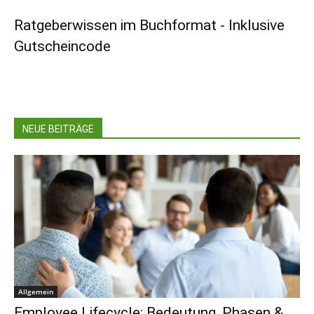
Ratgeberwissen im Buchformat - Inklusive
Gutscheincode
NEUE BEITRÄGE
Allgemein
Employee Lifecycle: Bedeutung, Phasen &