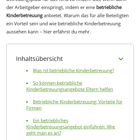
der Arbeitgeber einspringt, indem er eine
betriebliche
Kinderbetreuung
anbietet. Warum das für alle Beteiligten
ein Vorteil sein und wie betriebliche Kinderbetreuung
aussehen kann – hier erfährst du mehr.
Inhaltsübersicht
Was ist betriebliche Kinderbetreuung?
So können betriebliche
Kinderbetreuungsangebote Eltern helfen
Betriebliche Kinderbetreuung: Vorteile für
Firmen
Ein betriebliches
Kinderbetreuungsangebot einführen: Wie
geht man es an?