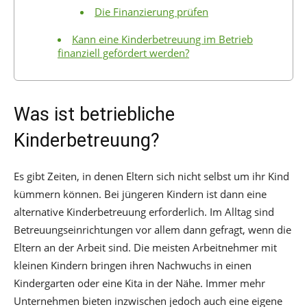
Die Finanzierung prüfen
Kann eine Kinderbetreuung im Betrieb
finanziell gefördert werden?
Was ist betriebliche
Kinderbetreuung?
Es gibt Zeiten, in denen Eltern sich nicht selbst um ihr Kind
kümmern können. Bei jüngeren Kindern ist dann eine
alternative Kinderbetreuung erforderlich. Im Alltag sind
Betreuungseinrichtungen vor allem dann gefragt, wenn die
Eltern an der Arbeit sind. Die meisten Arbeitnehmer mit
kleinen Kindern bringen ihren Nachwuchs in einen
Kindergarten oder eine Kita in der Nähe. Immer mehr
Unternehmen bieten inzwischen jedoch auch eine eigene