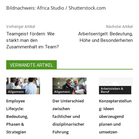
Bildnachweis: Africa Studio / Shutterstock.com
Vorheriger Artikel
Nächster Artikel
Teamgeist fördern: Wie
Arbeitsentgelt: Bedeutung,
stärkt man den
Höhe und Besonderheiten
Zusammenhalt im Team?
VERWANDTE ARTIKEL
Arbeitsleben &
Allgemein
Allgemein
Beruf
Employee
Der Unterschied
Konzepterstellun
Lifecycle:
zwischen
g: Ideen
Bedeutung,
fachlicher und
überzeugend
Phasen &
disziplinarischer
planen und
Strategien
Führung
umsetzen