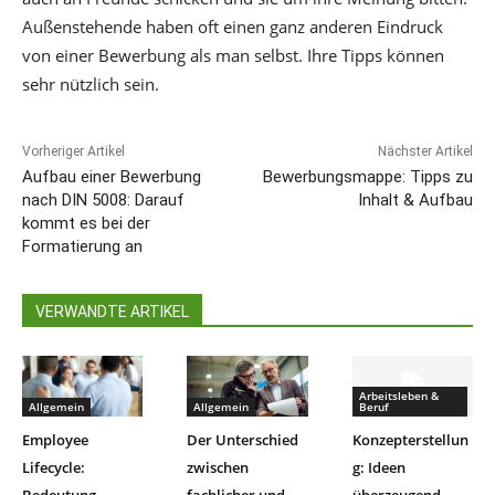
Außenstehende haben oft einen ganz anderen Eindruck
von einer Bewerbung als man selbst. Ihre Tipps können
sehr nützlich sein.
Vorheriger Artikel
Nächster Artikel
Aufbau einer Bewerbung
Bewerbungsmappe: Tipps zu
nach DIN 5008: Darauf
Inhalt & Aufbau
kommt es bei der
Formatierung an
VERWANDTE ARTIKEL
Arbeitsleben &
Allgemein
Allgemein
Beruf
Employee
Der Unterschied
Konzepterstellun
Lifecycle:
zwischen
g: Ideen
Bedeutung,
fachlicher und
überzeugend