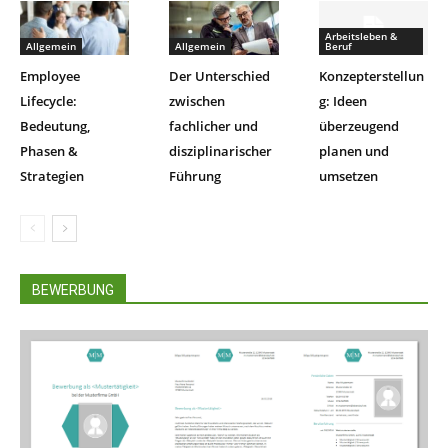
Arbeitsleben &
Allgemein
Allgemein
Beruf
Employee
Der Unterschied
Konzepterstellun
Lifecycle:
zwischen
g: Ideen
Bedeutung,
fachlicher und
überzeugend
Phasen &
disziplinarischer
planen und
Strategien
Führung
umsetzen
BEWERBUNG