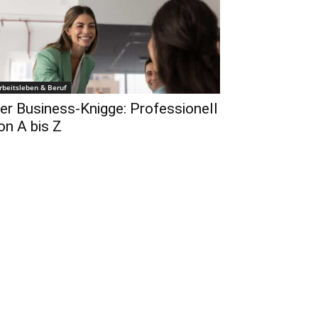
rbeitsleben & Beruf
er Business-Knigge: Professionell
on A bis Z