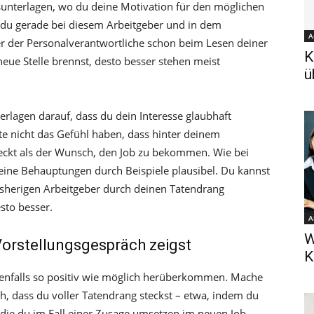
sunterlagen, wo du deine Motivation für den möglichen
 du gerade bei diesem Arbeitgeber und in dem
A
r der Personalverantwortliche schon beim Lesen deiner
K
eue Stelle brennst, desto besser stehen meist
ü
lagen darauf, dass du dein Interesse glaubhaft
te nicht das Gefühl haben, dass hinter deinem
teckt als der Wunsch, den Job zu bekommen. Wie bei
 deine Behauptungen durch Beispiele plausibel. Du kannst
sherigen Arbeitgeber durch deinen Tatendrang
sto besser.
A
W
Vorstellungsgespräch zeigst
K
benfalls so positiv wie möglich herüberkommen. Mache
, dass du voller Tatendrang steckst – etwa, indem du
 die du im Fall einer Zusage umsetzen im neuen Job