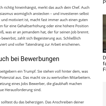
P
h richtig hineinhängst, merkt das auch dein Chef. Auch
usiasmus womöglich anstecken – und investieren selbst
 und motiviert ist, macht fast immer auch einen guten
cen für eine Gehaltserhöhung oder eine höhere Position
iß, was er an jemandem hat, der für seinen Job brennt.
bewirbst, zahlt sich Begeisterung aus. Schließlich
viert und voller Tatendrang zur Arbeit erscheinen.
A
D
auch bei Bewerbungen
f
F
beitgebern ein Trumpf. Sie stehen voll hinter dem, was
 Potenzial aus. Das macht sie zu wertvollen Mitarbeitern.
etzung eines Jobs Bewerber, die glaubhaft machen
neue Herausforderung sind.
 solltest du das beherzigen. Das Anschreiben deiner