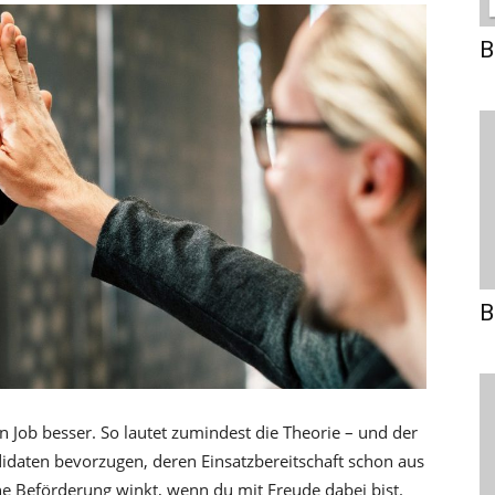
B
B
en Job besser. So lautet zumindest die Theorie – und der
daten bevorzugen, deren Einsatzbereitschaft schon aus
e Beförderung winkt, wenn du mit Freude dabei bist.