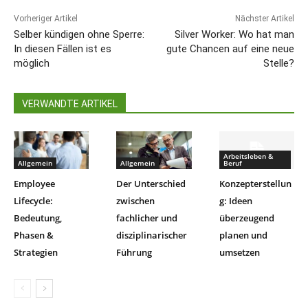
Vorheriger Artikel
Nächster Artikel
Selber kündigen ohne Sperre:
Silver Worker: Wo hat man
In diesen Fällen ist es
gute Chancen auf eine neue
möglich
Stelle?
VERWANDTE ARTIKEL
Arbeitsleben &
Allgemein
Allgemein
Beruf
Employee
Der Unterschied
Konzepterstellun
Lifecycle:
zwischen
g: Ideen
Bedeutung,
fachlicher und
überzeugend
Phasen &
disziplinarischer
planen und
Strategien
Führung
umsetzen