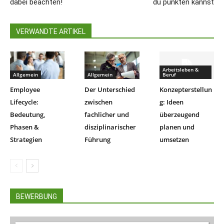
dabei beachten!
du punkten kannst
VERWANDTE ARTIKEL
Arbeitsleben &
Allgemein
Allgemein
Beruf
Employee
Der Unterschied
Konzepterstellun
Lifecycle:
zwischen
g: Ideen
Bedeutung,
fachlicher und
überzeugend
Phasen &
disziplinarischer
planen und
Strategien
Führung
umsetzen
BEWERBUNG