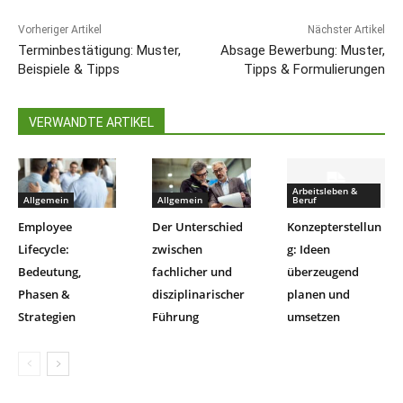
Vorheriger Artikel
Nächster Artikel
Terminbestätigung: Muster,
Absage Bewerbung: Muster,
Beispiele & Tipps
Tipps & Formulierungen
VERWANDTE ARTIKEL
Arbeitsleben &
Allgemein
Allgemein
Beruf
Employee
Der Unterschied
Konzepterstellun
Lifecycle:
zwischen
g: Ideen
Bedeutung,
fachlicher und
überzeugend
Phasen &
disziplinarischer
planen und
Strategien
Führung
umsetzen