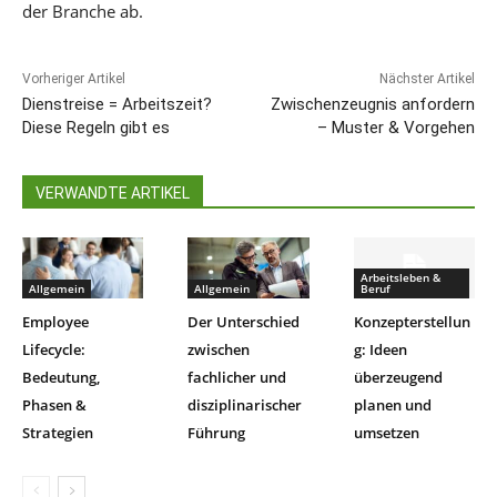
der Branche ab.
Vorheriger Artikel
Nächster Artikel
Dienstreise = Arbeitszeit?
Zwischenzeugnis anfordern
Diese Regeln gibt es
– Muster & Vorgehen
VERWANDTE ARTIKEL
Arbeitsleben &
Allgemein
Allgemein
Beruf
Employee
Der Unterschied
Konzepterstellun
Lifecycle:
zwischen
g: Ideen
Bedeutung,
fachlicher und
überzeugend
Phasen &
disziplinarischer
planen und
Strategien
Führung
umsetzen