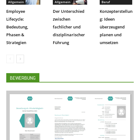
Allgemein
Allgemein
Beruf
Employee
Der Unterschied
Konzepterstellun
Lifecycle:
zwischen
g: Ideen
Bedeutung,
fachlicher und
überzeugend
Phasen &
disziplinarischer
planen und
Strategien
Führung
umsetzen
BEWERBUNG