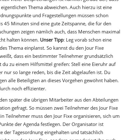
 eigentlichen Thema abweichen. Auch hierzu ist eine
ordnungspunkte und Fragestellungen müssen schon
bis 45 Minuten sind eine gute Zeitspanne, die für den
suchungen zeigen nämlich auch, dass Menschen maximal
cht halten können.
Unser Tipp
: Leg vorab schon eine
edes Thema einplanst. So kannst du den Jour Fixe
weißt, dass ein bestimmter Teilnehmer grundsätzlich
st du zu einem Hilfsmittel greifen: Stell eine Eieruhr auf
 nur so lange reden, bis die Zeit abgelaufen ist. Du
ngen alle Beteiligten an dieses Vorgehen gewöhnt haben.
durch noch effizienter.
den später die übrigen Mitarbeiter aus den Abteilungen
ation gefragt. So müssen zwei Teilnehmer des Jour Fixe
in Teilnehmer muss den Jour Fixe organisieren, sich um
nkte der Agenda festlegen. Der Organisator ist
e der Tagesordnung eingehalten und tatsächlich