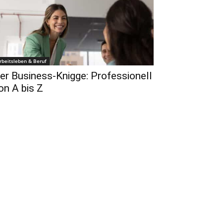
rbeitsleben & Beruf
er Business-Knigge: Professionell
on A bis Z