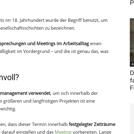
P
eits im 18. Jahrhundert wurde der Begriff benutzt, um
sellschaftsschichten zu bezeichnen.
sprechungen und Meetings im Arbeitsalltag
einen
ßigkeit im Vordergrund – und die ist genau das, was
A
D
nvoll?
f
F
ktmanagement verwendet
, um sich innerhalb der
größeren und langfristigen Projekten ist eine
wichtig.
issen, dass dieser Termin innerhalb
festgelegter Zeiträume
e darauf einstellen und das
Meeting
vorbereiten. Lange