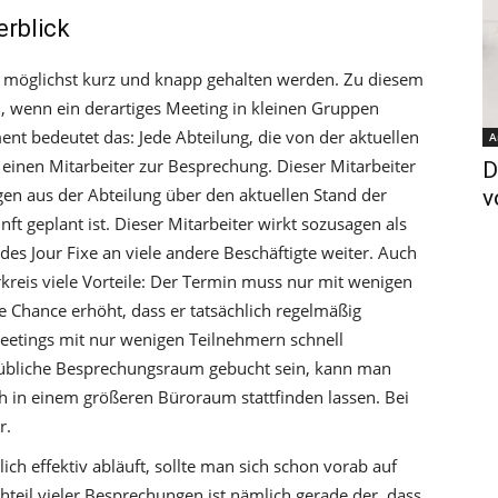
erblick
oll möglichst kurz und knapp gehalten werden. Zu diesem
n, wenn ein derartiges Meeting in kleinen Gruppen
nt bedeutet das: Jede Abteilung, die von der aktuellen
A
t einen Mitarbeiter zur Besprechung. Dieser Mitarbeiter
D
gen aus der Abteilung über den aktuellen Stand der
v
ft geplant ist. Dieser Mitarbeiter wirkt sozusagen als
 des Jour Fixe an viele andere Beschäftigte weiter. Auch
rkreis viele Vorteile: Der Termin muss nur mit wenigen
 Chance erhöht, dass er tatsächlich regelmäßig
eetings mit nur wenigen Teilnehmern schnell
r übliche Besprechungsraum gebucht sein, kann man
h in einem größeren Büroraum stattfinden lassen. Bei
r.
lich effektiv abläuft, sollte man sich schon vorab auf
hteil vieler Besprechungen ist nämlich gerade der, dass