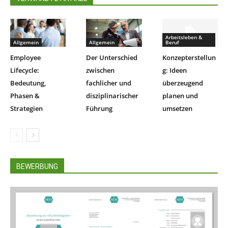
Arbeitsleben &
Allgemein
Allgemein
Beruf
Employee
Der Unterschied
Konzepterstellun
Lifecycle:
zwischen
g: Ideen
Bedeutung,
fachlicher und
überzeugend
Phasen &
disziplinarischer
planen und
Strategien
Führung
umsetzen
BEWERBUNG