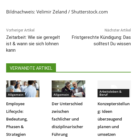
Bildnachweis: Velimir Zeland / Shutterstock.com
Vorheriger Artikel
Nächster Artikel
Zeitarbeit: Wie sie geregelt
Fristgerechte Kündigung: Das
ist & wann sie sich lohnen
solltest Du wissen
kann
VERWANDTE ARTIKEL
Arbeitsleben &
Allgemein
Allgemein
Beruf
Employee
Der Unterschied
Konzepterstellun
Lifecycle:
zwischen
g: Ideen
Bedeutung,
fachlicher und
überzeugend
Phasen &
disziplinarischer
planen und
Strategien
Führung
umsetzen