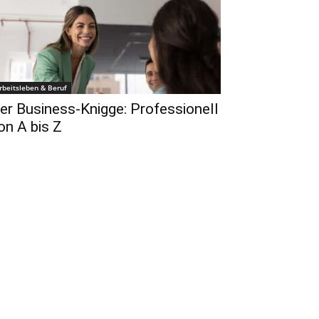
rbeitsleben & Beruf
er Business-Knigge: Professionell
on A bis Z