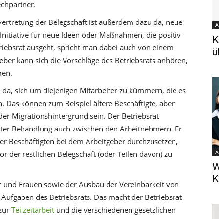
echpartner.
nvertretung der Belegschaft ist außerdem dazu da, neue
A
 Initiative für neue Ideen oder Maßnahmen, die positiv
K
triebsrat ausgeht, spricht man dabei auch von einem
ü
tgeber kann sich die Vorschläge des Betriebsrats anhören,
men.
u da, sich um diejenigen Mitarbeiter zu kümmern, die es
Das können zum Beispiel ältere Beschäftigte, aber
der Migrationshintergrund sein. Der Betriebsrat
echter Behandlung auch zwischen den Arbeitnehmern. Er
 der Beschäftigten bei dem Arbeitgeber durchzusetzen,
A
or der restlichen Belegschaft (oder Teilen davon) zu
W
K
r und Frauen sowie der Ausbau der Vereinbarkeit von
 Aufgaben des Betriebsrats. Das macht der Betriebsrat
 zur
Teilzeitarbeit
und die verschiedenen gesetzlichen