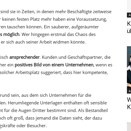
sind sie in Zeiten, in denen mehr Beschäftigte zeitweise
A
 keinen festen Platz mehr haben eine Voraussetzung,
K
eren tauschen können. Ein sauberer, aufgeräumter
ü
s möglich
. Wer hingegen erstmal das Chaos des
er er sich auch seiner Arbeit widmen könnte.
tisch
ansprechender
. Kunden und Geschäftspartner, die
eher ein
positives Bild von einem Unternehmen
, wenn es
solcher Arbeitsplatz suggeriert, dass hier kompetente,
A
rund sein, aus dem sich Unternehmen für die
W
den. Herumliegende Unterlagen enthalten oft sensible
K
ht für die Augen Dritter bestimmt sind. Als Bestandteil
och oft groß, dass jemand die Daten sieht, der dazu
ngskräfte oder Besucher.