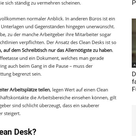
P
ie sich ständig zu vermehren scheinen.
in vollkommen normaler Anblick. In anderen Büros ist ein
en, Unterlagen und Gegenständen hingegen unerwünscht.
abe, zu der manche Arbeitgeber ihre Mitarbeiter sogar
htlinien verpflichten. Der Ansatz des Clean Desks ist so
, auf dem Schreibtisch nur das Allernötigste zu haben
.
 Kaffeetasse und ein Dokument, welches man gerade
ring auch beim Gang in die Pause – muss der
A
D
ttung begrenzt sein.
f
F
iter Arbeitsplätze teilen
, legen Wert auf einen Clean
häftskontakte die Arbeitsbereiche einsehen können, gilt
geber sind schlicht überzeugt, dass ein sauberer
r steigert.
lean Desk?