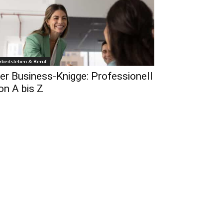
rbeitsleben & Beruf
er Business-Knigge: Professionell
on A bis Z