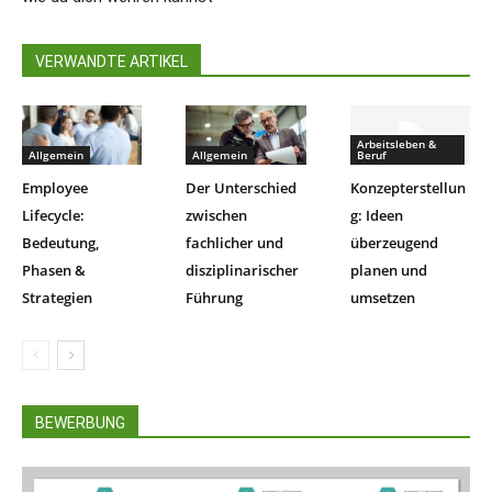
VERWANDTE ARTIKEL
Arbeitsleben &
Allgemein
Allgemein
Beruf
Employee
Der Unterschied
Konzepterstellun
Lifecycle:
zwischen
g: Ideen
Bedeutung,
fachlicher und
überzeugend
Phasen &
disziplinarischer
planen und
Strategien
Führung
umsetzen
BEWERBUNG